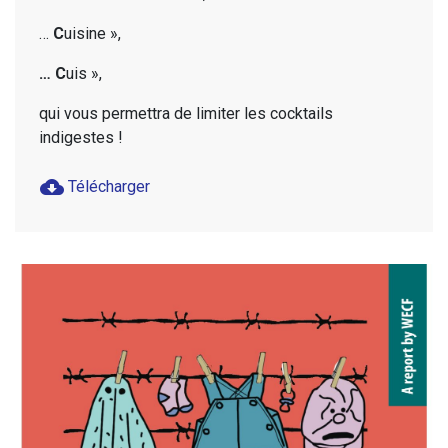
…
C
uisine »,
… C
uis »,
qui vous permettra de limiter les cocktails
indigestes !
cloud_download
Télécharger