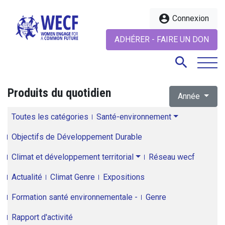
account_circle
Connexion
ADHÉRER - FAIRE UN DON
search
Produits du quotidien
Année
search
Toutes les catégories
Santé-environnement
Objectifs de Développement Durable
Climat et développement territorial
Réseau wecf
Actualité
Climat Genre
Expositions
Formation santé environnementale -
Genre
Rapport d'activité