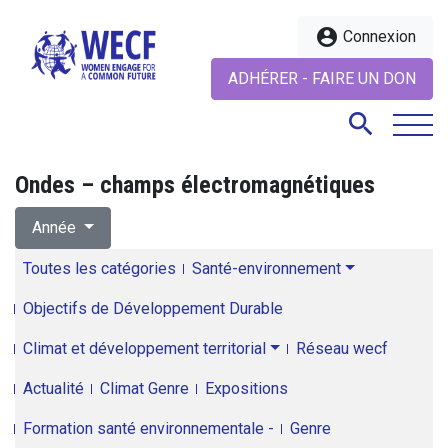
account_circle
Connexion
ADHÉRER - FAIRE UN DON
search
Ondes – champs électromagnétiques
search
Année
Toutes les catégories
Santé-environnement
Objectifs de Développement Durable
Climat et développement territorial
Réseau wecf
Actualité
Climat Genre
Expositions
Formation santé environnementale -
Genre