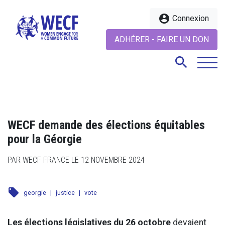
account_circle
Connexion
ADHÉRER - FAIRE UN DON
search
search
WECF demande des élections équitables
pour la Géorgie
PAR WECF FRANCE LE 12 NOVEMBRE 2024
local_offer
georgie
|
justice
|
vote
Les élections législatives du 26 octobre
devaient