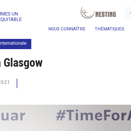
a
MMES UN
ÉQUITABLE
NOUS CONNAÎTRE
THÉMATIQUES
internationale
à Glasgow
 2021