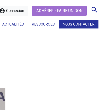
search
ccount_circle
Connexion
ADHÉRER - FAIRE UN DON
ACTUALITÉS
RESSOURCES
NOUS CONTACTER
search