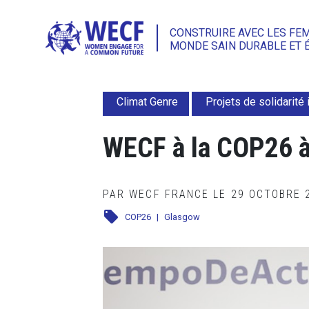
CONSTRUIRE AVEC LES FE
MONDE SAIN DURABLE ET 
Climat Genre
Projets de solidarité 
WECF à la COP26 
PAR WECF FRANCE LE 29 OCTOBRE
local_offer
COP26
|
Glasgow