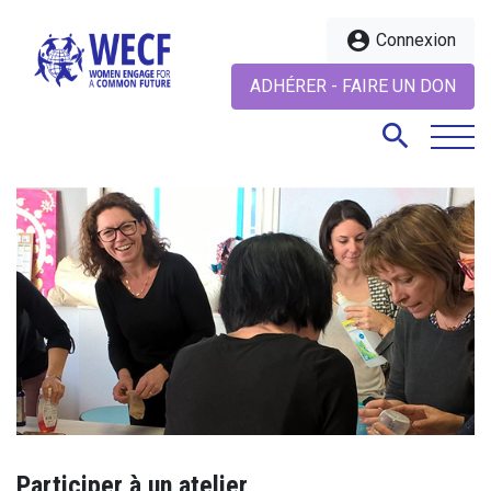
account_circle
Connexion
ADHÉRER - FAIRE UN DON
search
search
Participer à un atelier