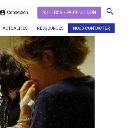
search
ccount_circle
Connexion
ADHÉRER - FAIRE UN DON
ACTUALITÉS
RESSOURCES
NOUS CONTACTER
search