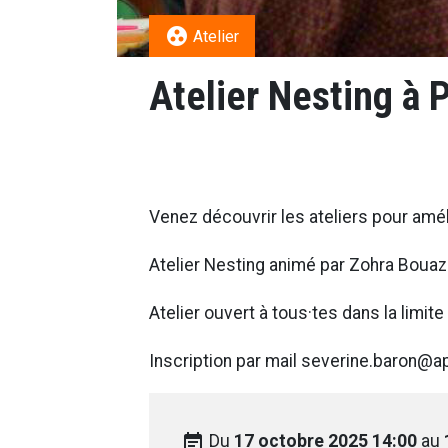
group_work
Atelier
Atelier Nesting à P
Venez découvrir les ateliers pour améli
Atelier Nesting animé par Zohra Bouaz
Atelier ouvert à tous·tes dans la limi
Inscription par mail severine.baron@
event_note
Du
17 octobre 2025 14:00
au