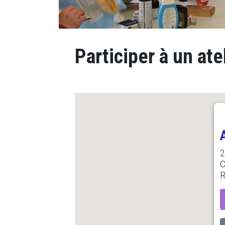
Participer à un ate
2
C
R