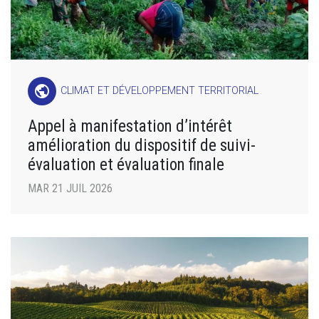
public
CLIMAT ET DÉVELOPPEMENT TERRITORIAL
Appel à manifestation d’intérêt
amélioration du dispositif de suivi-
évaluation et évaluation finale
MAR 21 JUIL 2026