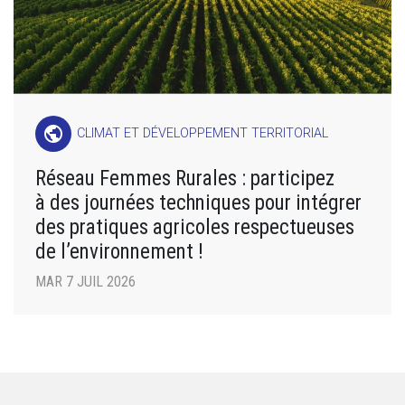
public
CLIMAT ET DÉVELOPPEMENT TERRITORIAL
Réseau Femmes Rurales : participez
à des journées techniques pour intégrer
des pratiques agricoles respectueuses
de l’environnement !
MAR 7 JUIL 2026