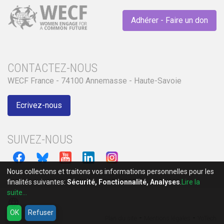
Adhérer - Faire un don
CONTACTEZ-NOUS
WECF France - 74100 Annemasse - Haute-Savoie
Ecrivez-nous
SUIVEZ-NOUS
Nous collectons et traitons vos informations personnelles pour les
finalités suivantes:
Sécurité, Fonctionnalité, Analyses
.
Lire la
suite...
language
OK
Refuser
-
-
Plan du site
Mentions légales
YoTech