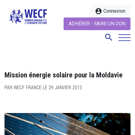
account_circle
Connexion
ADHÉRER - FAIRE UN DON
search
search
Mission énergie solaire pour la Moldavie
PAR WECF FRANCE LE 29 JANVIER 2015