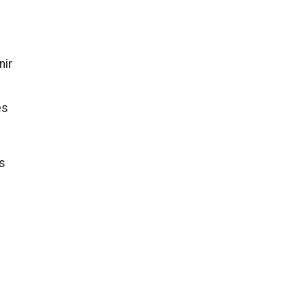
nir
es
és