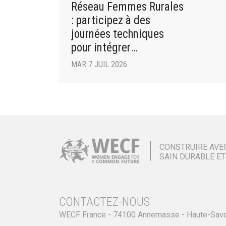
Réseau Femmes Rurales
: participez à des
journées techniques
pour intégrer
des pratiques agricoles
MAR 7 JUIL 2026
respectueuses de
l’environnement !
CONSTRUIRE AVE
SAIN DURABLE ET
CONTACTEZ-NOUS
WECF France - 74100 Annemasse - Haute-Sav