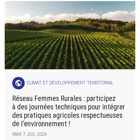
public
CLIMAT ET DÉVELOPPEMENT TERRITORIAL
Réseau Femmes Rurales : participez
à des journées techniques pour intégrer
des pratiques agricoles respectueuses
de l’environnement !
MAR 7 JUIL 2026