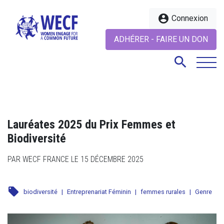
account_circle
Connexion
ADHÉRER - FAIRE UN DON
search
search
Lauréates 2025 du Prix Femmes et
Biodiversité
PAR WECF FRANCE LE 15 DÉCEMBRE 2025
local_offer
biodiversité
|
Entreprenariat Féminin
|
femmes rurales
|
Genre