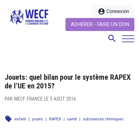
account_circle
Connexion
ADHÉRER - FAIRE UN DON
search
search
Jouets: quel bilan pour le système RAPEX
de l’UE en 2015?
PAR WECF FRANCE LE 5 AOÛT 2016
local_offer
enfant
|
jouets
|
RAPEX
|
santé
|
substances chimiques