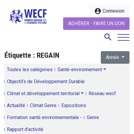
account_circle
Connexion
ADHÉRER - FAIRE UN DON
search
Étiquette :
REGAIN
Année
search
Toutes les catégories
Santé-environnement
Objectifs de Développement Durable
Climat et développement territorial
Réseau wecf
Actualité
Climat Genre
Expositions
Formation santé environnementale -
Genre
Rapport d'activité