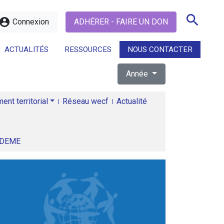
search
ccount_circle
Connexion
ADHÉRER - FAIRE UN DON
ACTUALITÉS
RESSOURCES
NOUS CONTACTER
Année
search
nt territorial
Réseau wecf
Actualité
ADEME