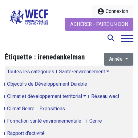
account_circle
Connexion
ADHÉRER - FAIRE UN DON
search
Étiquette :
irenedankelman
Année
search
Toutes les catégories
Santé-environnement
Objectifs de Développement Durable
Climat et développement territorial
Réseau wecf
Climat Genre
Expositions
Formation santé environnementale -
Genre
Rapport d'activité