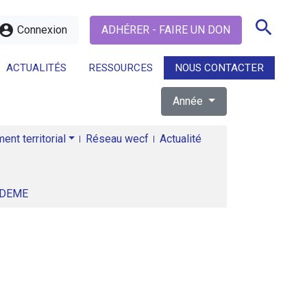
search
ccount_circle
Connexion
ADHÉRER - FAIRE UN DON
ACTUALITÉS
RESSOURCES
NOUS CONTACTER
Année
search
nt territorial
Réseau wecf
Actualité
ADEME