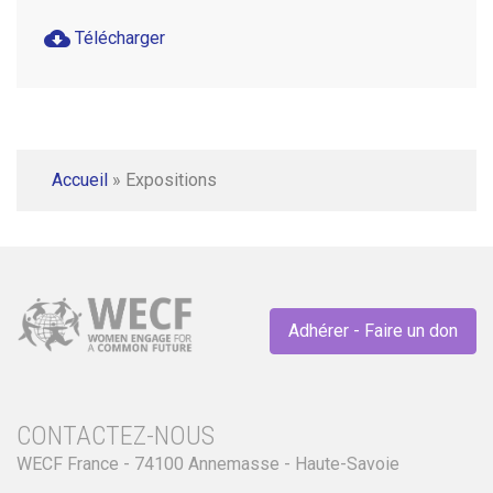
cloud_download
Télécharger
Accueil
»
Expositions
Adhérer - Faire un don
CONTACTEZ-NOUS
WECF France - 74100 Annemasse - Haute-Savoie