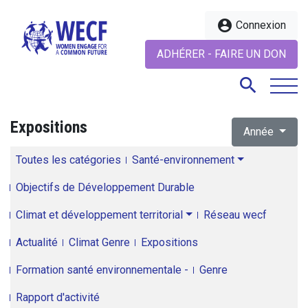
account_circle
Connexion
ADHÉRER - FAIRE UN DON
search
Expositions
Année
search
Toutes les catégories
Santé-environnement
Objectifs de Développement Durable
Climat et développement territorial
Réseau wecf
Actualité
Climat Genre
Expositions
Formation santé environnementale -
Genre
Rapport d'activité