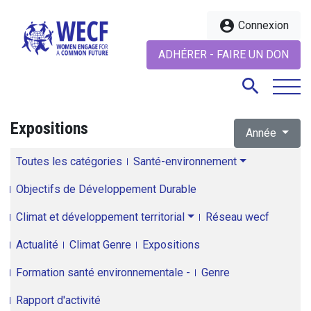
account_circle
Connexion
ADHÉRER - FAIRE UN DON
search
Expositions
Année
search
Toutes les catégories
Santé-environnement
Objectifs de Développement Durable
Climat et développement territorial
Réseau wecf
Actualité
Climat Genre
Expositions
Formation santé environnementale -
Genre
Rapport d'activité