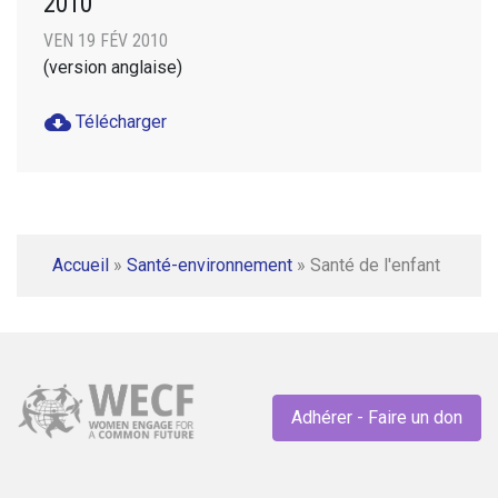
2010
VEN 19 FÉV 2010
(version anglaise)
cloud_download
Télécharger
Accueil
»
Santé-environnement
»
Santé de l'enfant
Adhérer - Faire un don