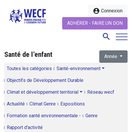
account_circle
Connexion
ADHÉRER - FAIRE UN DON
search
Santé de l’enfant
Année
search
Toutes les catégories
Santé-environnement
Objectifs de Développement Durable
Climat et développement territorial
Réseau wecf
Actualité
Climat Genre
Expositions
Formation santé environnementale -
Genre
Rapport d'activité