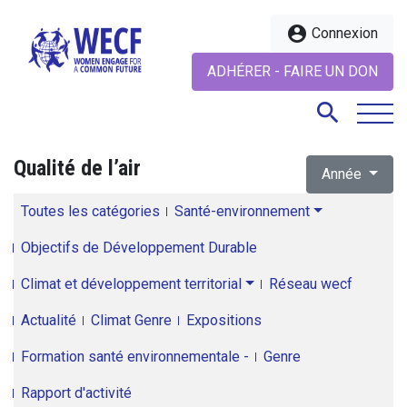
account_circle
Connexion
ADHÉRER - FAIRE UN DON
search
Qualité de l’air
Année
search
Toutes les catégories
Santé-environnement
Objectifs de Développement Durable
Climat et développement territorial
Réseau wecf
Actualité
Climat Genre
Expositions
Formation santé environnementale -
Genre
Rapport d'activité