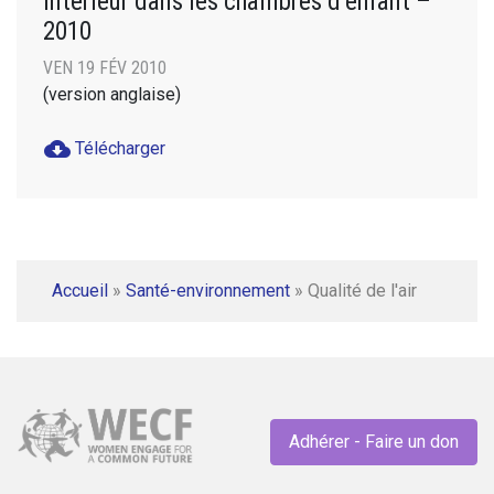
intérieur dans les chambres d’enfant –
2010
VEN 19 FÉV 2010
(version anglaise)
cloud_download
Télécharger
Accueil
»
Santé-environnement
»
Qualité de l'air
Adhérer - Faire un don