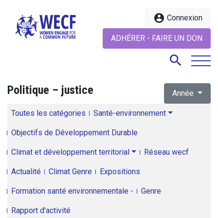
account_circle
Connexion
ADHÉRER - FAIRE UN DON
search
Politique – justice
Année
search
Toutes les catégories
Santé-environnement
Objectifs de Développement Durable
Climat et développement territorial
Réseau wecf
Actualité
Climat Genre
Expositions
Formation santé environnementale -
Genre
Rapport d'activité