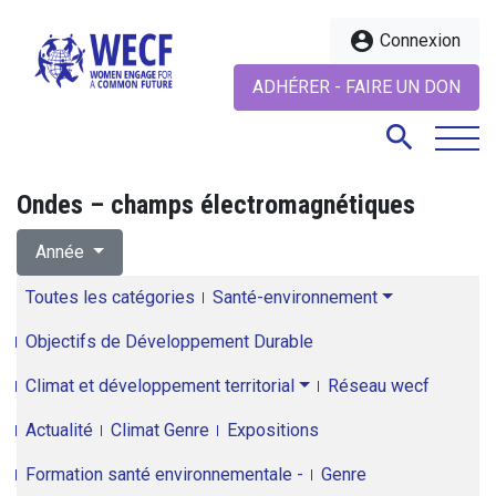
account_circle
Connexion
ADHÉRER - FAIRE UN DON
search
Ondes – champs électromagnétiques
search
Année
Toutes les catégories
Santé-environnement
Objectifs de Développement Durable
Climat et développement territorial
Réseau wecf
Actualité
Climat Genre
Expositions
Formation santé environnementale -
Genre