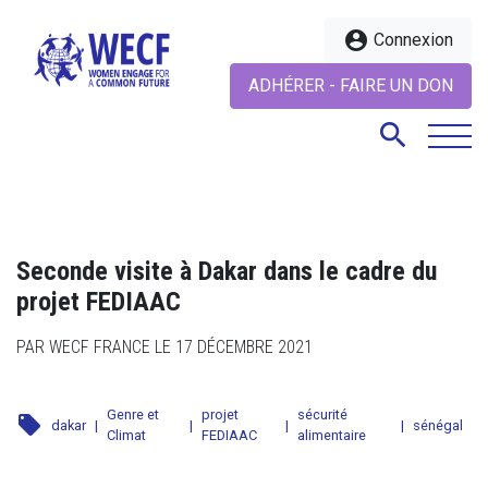
account_circle
Connexion
ADHÉRER - FAIRE UN DON
search
search
Seconde visite à Dakar dans le cadre du
projet FEDIAAC
PAR WECF FRANCE LE 17 DÉCEMBRE 2021
Genre et
projet
sécurité
local_offer
dakar
|
|
|
|
sénégal
Climat
FEDIAAC
alimentaire