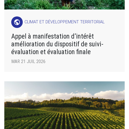
public
CLIMAT ET DÉVELOPPEMENT TERRITORIAL
Appel à manifestation d’intérêt
amélioration du dispositif de suivi-
évaluation et évaluation finale
MAR 21 JUIL 2026