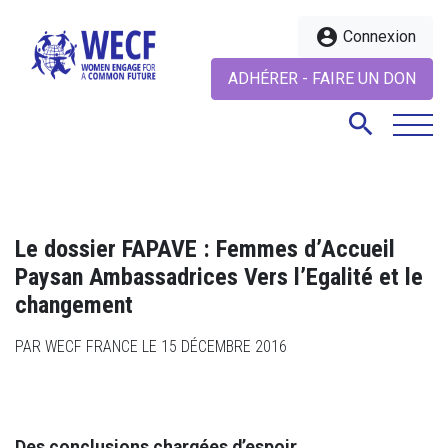
account_circle
Connexion
ADHÉRER - FAIRE UN DON
search
search
Le dossier FAPAVE : Femmes d’Accueil
Paysan Ambassadrices Vers l’Egalité et le
changement
PAR WECF FRANCE LE 15 DÉCEMBRE 2016
Des conclusions chargées d’espoir