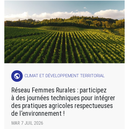
public
CLIMAT ET DÉVELOPPEMENT TERRITORIAL
Réseau Femmes Rurales : participez
à des journées techniques pour intégrer
des pratiques agricoles respectueuses
de l’environnement !
MAR 7 JUIL 2026