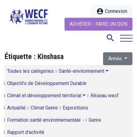
account_circle
Connexion
ADHÉRER - FAIRE UN DON
search
Étiquette :
Kinshasa
Année
search
Toutes les catégories
Santé-environnement
Objectifs de Développement Durable
Climat et développement territorial
Réseau wecf
Actualité
Climat Genre
Expositions
Formation santé environnementale -
Genre
Rapport d'activité