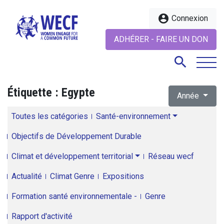
account_circle
Connexion
ADHÉRER - FAIRE UN DON
search
Étiquette :
Egypte
Année
search
Toutes les catégories
Santé-environnement
Objectifs de Développement Durable
Climat et développement territorial
Réseau wecf
Actualité
Climat Genre
Expositions
Formation santé environnementale -
Genre
Rapport d'activité