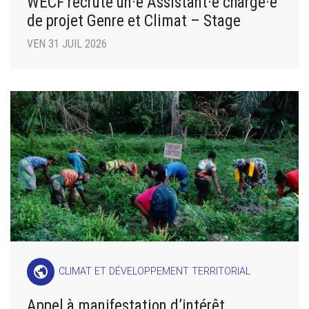
WECF recrute un·e Assistant·e chargé·e
de projet Genre et Climat – Stage
VEN 31 JUIL 2026
public
CLIMAT ET DÉVELOPPEMENT TERRITORIAL
Appel à manifestation d’intérêt