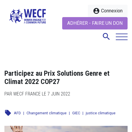
account_circle
Connexion
ADHÉRER - FAIRE UN DON
search
search
Participez au Prix Solutions Genre et
Climat 2022 COP27
PAR WECF FRANCE LE 7 JUIN 2022
local_offer
AFD
|
Changement climatique
|
GIEC
|
justice climatique