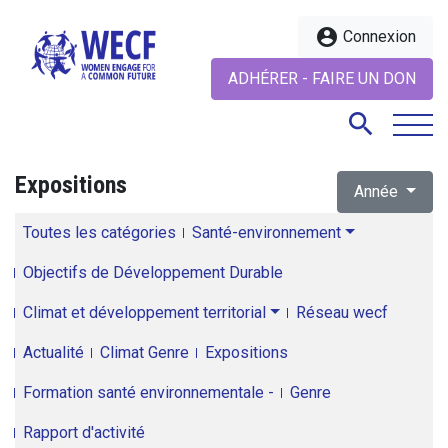
account_circle
Connexion
ADHÉRER - FAIRE UN DON
search
Expositions
Année
search
Toutes les catégories
Santé-environnement
Objectifs de Développement Durable
Climat et développement territorial
Réseau wecf
Actualité
Climat Genre
Expositions
Formation santé environnementale -
Genre
Rapport d'activité