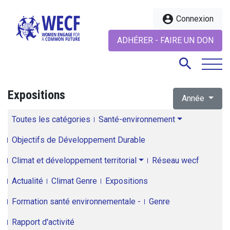
account_circle
Connexion
ADHÉRER - FAIRE UN DON
search
Expositions
Année
search
Toutes les catégories
Santé-environnement
Objectifs de Développement Durable
Climat et développement territorial
Réseau wecf
Actualité
Climat Genre
Expositions
Formation santé environnementale -
Genre
Rapport d'activité