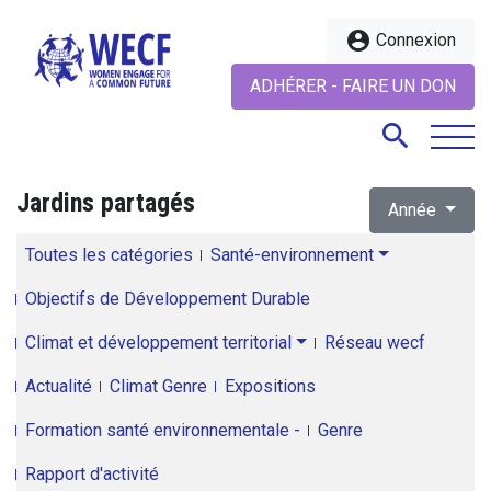
account_circle
Connexion
ADHÉRER - FAIRE UN DON
search
Jardins partagés
Année
search
Toutes les catégories
Santé-environnement
Objectifs de Développement Durable
Climat et développement territorial
Réseau wecf
Actualité
Climat Genre
Expositions
Formation santé environnementale -
Genre
Rapport d'activité