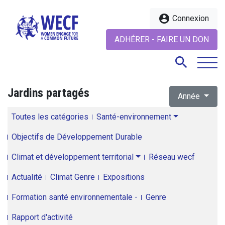
account_circle
Connexion
ADHÉRER - FAIRE UN DON
search
Jardins partagés
Année
search
Toutes les catégories
Santé-environnement
Objectifs de Développement Durable
Climat et développement territorial
Réseau wecf
Actualité
Climat Genre
Expositions
Formation santé environnementale -
Genre
Rapport d'activité