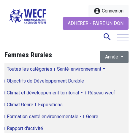
account_circle
Connexion
ADHÉRER - FAIRE UN DON
search
Femmes Rurales
Année
search
Toutes les catégories
Santé-environnement
Objectifs de Développement Durable
Climat et développement territorial
Réseau wecf
Climat Genre
Expositions
Formation santé environnementale -
Genre
Rapport d'activité