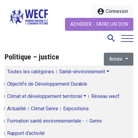
account_circle
Connexion
ADHÉRER - FAIRE UN DON
search
Politique – justice
Année
search
Toutes les catégories
Santé-environnement
Objectifs de Développement Durable
Climat et développement territorial
Réseau wecf
Actualité
Climat Genre
Expositions
Formation santé environnementale -
Genre
Rapport d'activité