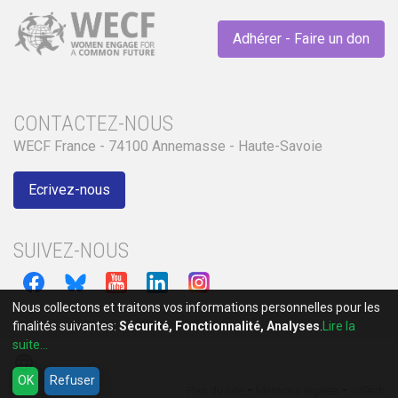
Adhérer - Faire un don
CONTACTEZ-NOUS
WECF France - 74100 Annemasse - Haute-Savoie
Ecrivez-nous
SUIVEZ-NOUS
Nous collectons et traitons vos informations personnelles pour les
finalités suivantes:
Sécurité, Fonctionnalité, Analyses
.
Lire la
suite...
language
OK
Refuser
-
-
Plan du site
Mentions légales
YoTech