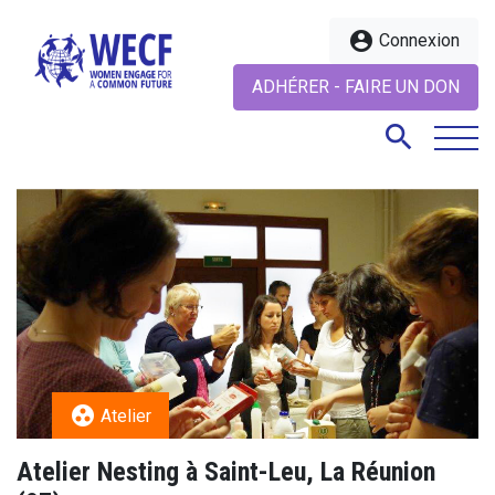
account_circle
Connexion
ADHÉRER - FAIRE UN DON
search
search
group_work
Atelier
Atelier Nesting à Saint-Leu, La Réunion