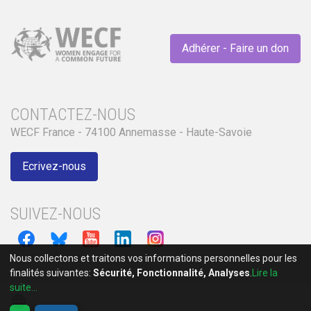
Adhérer - Faire un don
CONTACTEZ-NOUS
WECF France - 74100 Annemasse - Haute-Savoie
Ecrivez-nous
SUIVEZ-NOUS
Nous collectons et traitons vos informations personnelles pour les
finalités suivantes:
Sécurité, Fonctionnalité, Analyses
.
Lire la
suite...
language