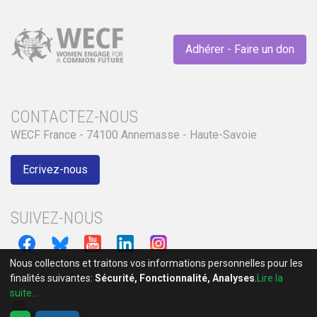
Adhérer - Faire un don
CONTACTEZ-NOUS
WECF France - 74100 Annemasse - Haute-Savoie
Ecrivez-nous
SUIVEZ-NOUS
Nous collectons et traitons vos informations personnelles pour les
finalités suivantes:
Sécurité, Fonctionnalité, Analyses
.
Lire la
suite...
language