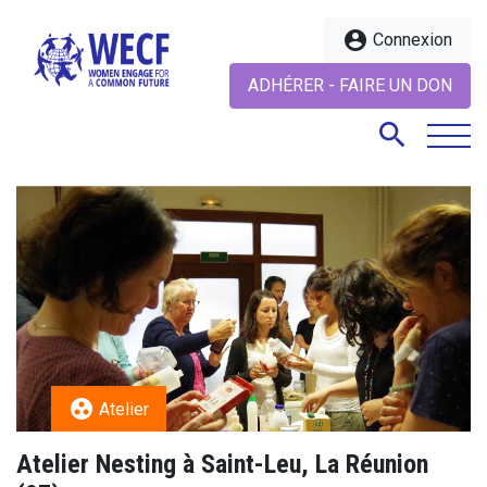
account_circle
Connexion
ADHÉRER - FAIRE UN DON
search
search
group_work
Atelier
Atelier Nesting à Saint-Leu, La Réunion