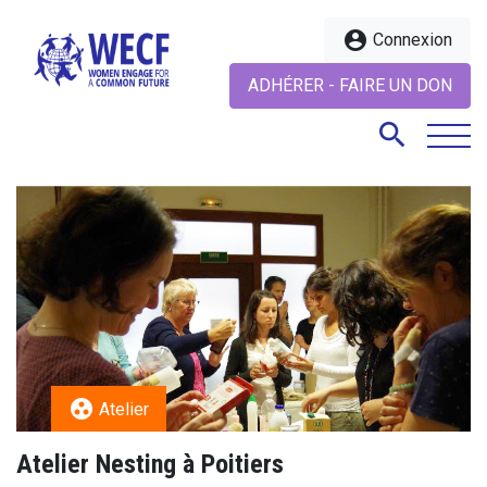
account_circle
Connexion
ADHÉRER - FAIRE UN DON
search
search
group_work
Atelier
Atelier Nesting à Poitiers