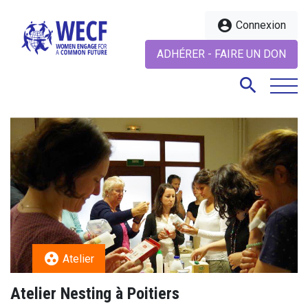
account_circle
Connexion
ADHÉRER - FAIRE UN DON
search
search
group_work
Atelier
Atelier Nesting à Poitiers