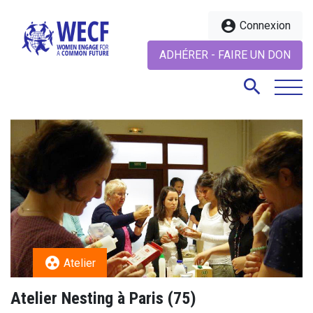
account_circle
Connexion
ADHÉRER - FAIRE UN DON
search
search
group_work
Atelier
Atelier Nesting à Paris (75)