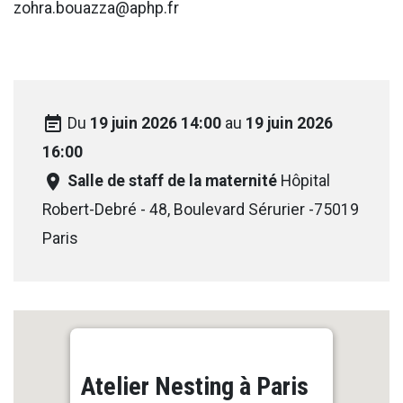
zohra.bouazza@aphp.fr
event_note
Du
19 juin 2026 14:00
au
19 juin 2026
16:00
room
Salle de staff de la maternité
Hôpital
Robert-Debré - 48, Boulevard Sérurier -75019
Paris
Atelier Nesting à Paris