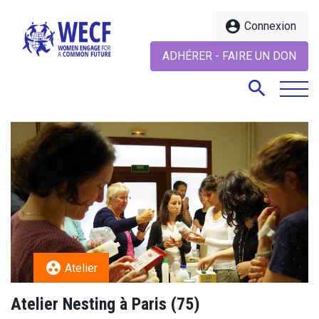
account_circle
Connexion
ADHÉRER - FAIRE UN DON
search
search
group_work
Atelier
Atelier Nesting à Paris (75)