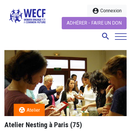
account_circle
Connexion
ADHÉRER - FAIRE UN DON
search
search
group_work
Atelier
Atelier Nesting à Paris (75)