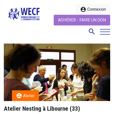
account_circle
Connexion
ADHÉRER - FAIRE UN DON
search
search
group_work
Atelier
Atelier Nesting à Libourne (33)