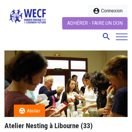
account_circle
Connexion
ADHÉRER - FAIRE UN DON
search
search
group_work
Atelier
Atelier Nesting à Libourne (33)