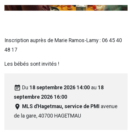
Inscription auprès de Marie Ramos-Lamy : 06 45 40
48 17
Les bébés sont invités !
event_note
Du
18 septembre 2026 14:00
au
18
septembre 2026 16:00
room
MLS d'Hagetmau, service de PMI
avenue
de la gare, 40700 HAGETMAU