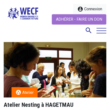
account_circle
Connexion
ADHÉRER - FAIRE UN DON
search
search
group_work
Atelier
Atelier Nesting à HAGETMAU