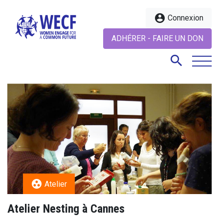
account_circle
Connexion
ADHÉRER - FAIRE UN DON
search
search
group_work
Atelier
Atelier Nesting à Cannes