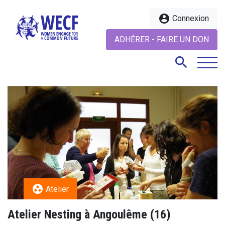
account_circle
Connexion
ADHÉRER - FAIRE UN DON
search
search
group_work
Atelier
Atelier Nesting à Angoulême (16)