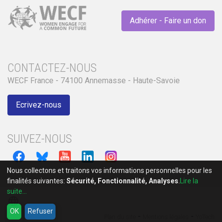
Adhérer - Faire un don
CONTACTEZ-NOUS
WECF France - 74100 Annemasse - Haute-Savoie
Ecrivez-nous
SUIVEZ-NOUS
Nous collectons et traitons vos informations personnelles pour les
finalités suivantes:
Sécurité, Fonctionnalité, Analyses
.
Lire la
suite...
language
OK
Refuser
-
-
Plan du site
Mentions légales
YoTech