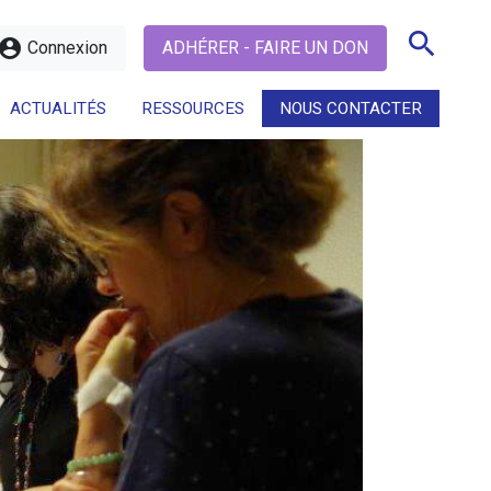
search
ccount_circle
Connexion
ADHÉRER - FAIRE UN DON
ACTUALITÉS
RESSOURCES
NOUS CONTACTER
search