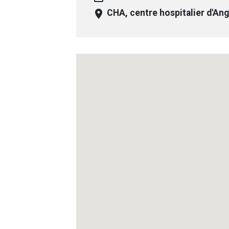
room
CHA, centre hospitalier d'A