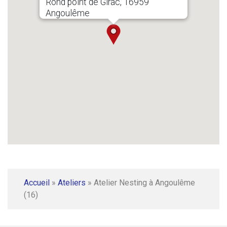
Rond point de Girac, 16959
Angoulême
Accueil
»
Ateliers
»
Atelier Nesting à Angoulême
(16)