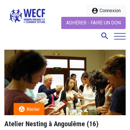
account_circle
Connexion
ADHÉRER - FAIRE UN DON
search
search
group_work
Atelier
Atelier Nesting à Angoulême (16)