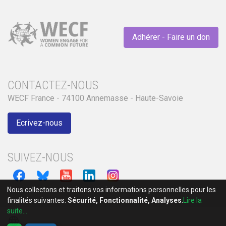
Adhérer - Faire un don
CONTACTEZ-NOUS
WECF France - 74100 Annemasse - Haute-Savoie
Ecrivez-nous
SUIVEZ-NOUS
Nous collectons et traitons vos informations personnelles pour les
finalités suivantes:
Sécurité, Fonctionnalité, Analyses
.
Lire la
suite...
language