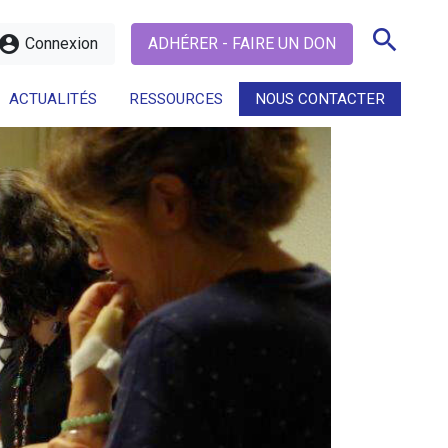
search
ccount_circle
Connexion
ADHÉRER - FAIRE UN DON
ACTUALITÉS
RESSOURCES
NOUS CONTACTER
search