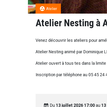
group_work
Atelier
Atelier Nesting à
Venez découvrir les ateliers pour améli
Atelier Nesting animé par Dominique 
Atelier ouvert à tous·tes dans la limi
Inscription par téléphone au
05 45 24 
event_note
Du
13 juillet 2026 17:00
au
13 