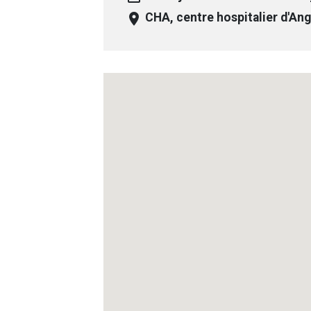
room
CHA, centre hospitalier d'A