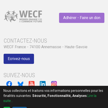
Adhérer - Faire un don
CONTACTEZ-NOUS
WECF France - 74100 Annemasse - Haute-Savoie
Ecrivez-nous
SUIVEZ-NOUS
Nous collectons et traitons vos informations personnelles pour les
finalités suivantes:
Sécurité, Fonctionnalité, Analyses
.
Lire la
suite...
language