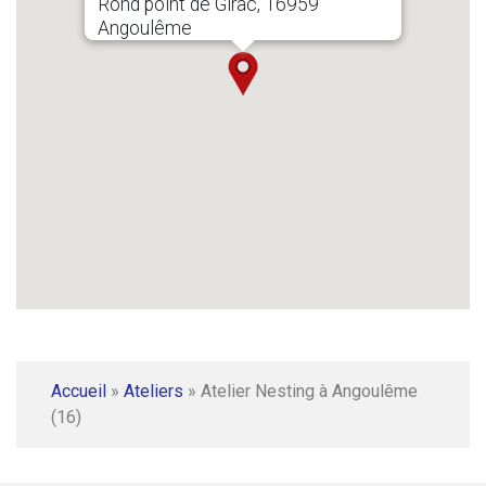
Rond point de Girac, 16959
Angoulême
Accueil
»
Ateliers
»
Atelier Nesting à Angoulême
(16)