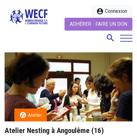
account_circle
Connexion
ADHÉRER - FAIRE UN DON
search
search
group_work
Atelier
Atelier Nesting à Angoulême (16)