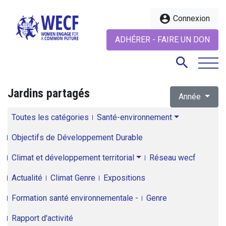
account_circle
Connexion
ADHÉRER - FAIRE UN DON
search
Jardins partagés
Année
search
Toutes les catégories
Santé-environnement
Objectifs de Développement Durable
Climat et développement territorial
Réseau wecf
Actualité
Climat Genre
Expositions
Formation santé environnementale -
Genre
Rapport d'activité